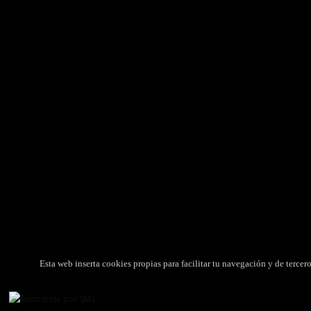
VENTA DE MEDICAMENTOS
ORGAN
Graduado José Mateo González Puyuelo (Nº
Autori
de colegiado: 791).
Colegio
Colegio Oficial de Farmacéuticos de Huesca
CIMA
Nº de autorización: HU-0018
Web de
Legislación Aplicable
informac
Compra y Envío de Medicamentos
Agenci
Política
Producto
Esta web inserta cookies propias para facilitar tu navegación y de terce