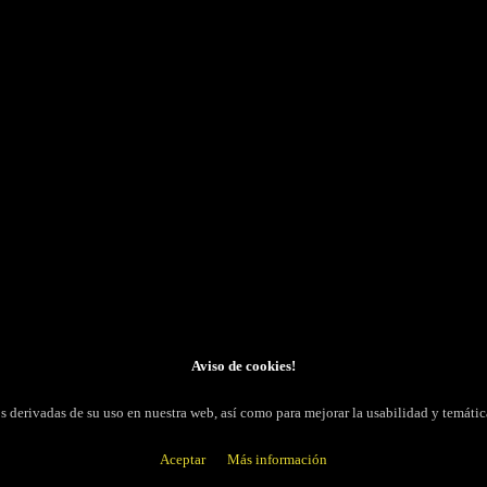
ISMOS OFICIALES ENLACES
LOCALIZACIÓN
dades Competentes
Nombre Comercial; FARMACIA BINA
 Oficial de Farmacéuticos de Huesca
CIF; 18058972Q
Dirección; C/ Mayor 2
l Gobierno de Aragón con
Población; Binaced
ión sobre DISTAFARMA
Teléfono; 621190605
a Española de Medicamentos y
Email;
s Sanitarios - DISTAFARMA
Hecho con ❤️ por
A1Click
SHOP
Aviso de cookies!
ros derivadas de su uso en nuestra web, así como para mejorar la usabilidad y temá
Aceptar
Más información